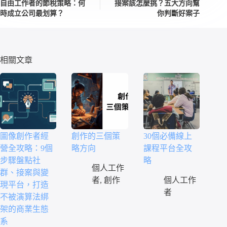
自由工作者的節稅策略：何
接案該怎麼挑？五大方向幫
時成立公司最划算？
你判斷好案子
相關文章
圖像創作者經
創作的三個策
30個必備線上
營全攻略：9個
略方向
課程平台全攻
步驟盤點社
略
個人工作
群、接案與變
者
,
創作
個人工作
現平台，打造
者
不被演算法綁
架的商業生態
系