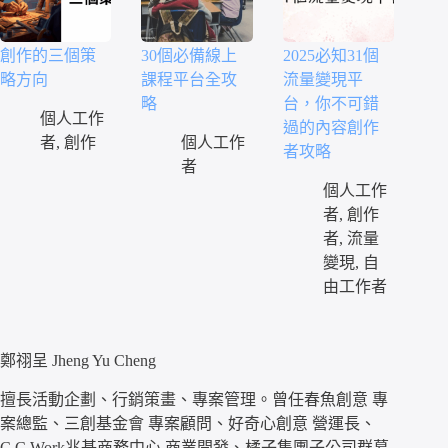
創作的三個策
30個必備線上
2025必知31個
略方向
課程平台全攻
流量變現平
略
台，你不可錯
個人工作
過的內容創作
者
,
創作
個人工作
者攻略
者
個人工作
者
,
創作
者
,
流量
變現
,
自
由工作者
鄭祤呈 Jheng Yu Cheng
擅長活動企劃、行銷策畫、專案管理。曾任春魚創意 專
案總監、三創基金會 專案顧問、好奇心創意 營運長、
C.C.Work兆基商務中心 商業開發、橘子集團子公司群募