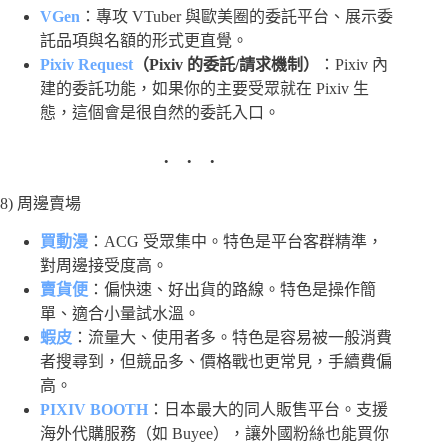
VGen
：專攻 VTuber 與歐美圈的委託平台、展示委
託品項與名額的形式更直覺。
Pixiv Request
（Pixiv 的委託/請求機制）
：Pixiv 內
建的委託功能，如果你的主要受眾就在 Pixiv 生
態，這個會是很自然的委託入口。
8) 周邊賣場
買動漫
：ACG 受眾集中。特色是平台客群精準，
對周邊接受度高。
賣貨便
：偏快速、好出貨的路線。特色是操作簡
單、適合小量試水溫。
蝦皮
：流量大、使用者多。特色是容易被一般消費
者搜尋到，但競品多、價格戰也更常見，手續費偏
高。
PIXIV BOOTH
：日本最大的同人販售平台。支援
海外代購服務（如 Buyee），讓外國粉絲也能買你