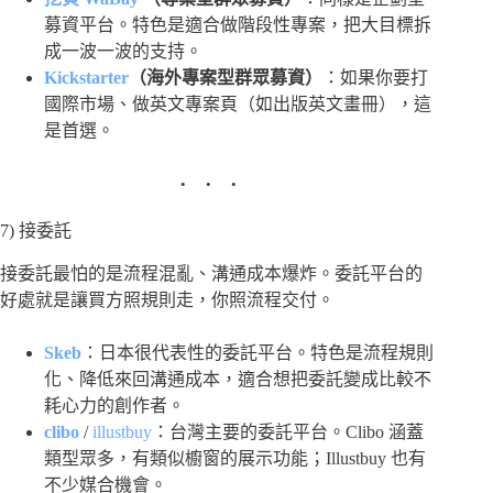
募資平台。特色是適合做階段性專案，把大目標拆
成一波一波的支持。
Kickstarter
（海外專案型群眾募資）
：如果你要打
國際市場、做英文專案頁（如出版英文畫冊），這
是首選。
7) 接委託
接委託最怕的是流程混亂、溝通成本爆炸。委託平台的
好處就是讓買方照規則走，你照流程交付。
Skeb
：日本很代表性的委託平台。特色是流程規則
化、降低來回溝通成本，適合想把委託變成比較不
耗心力的創作者。
clibo
/
illustbuy
：台灣主要的委託平台。Clibo 涵蓋
類型眾多，有類似櫥窗的展示功能；Illustbuy 也有
不少媒合機會。