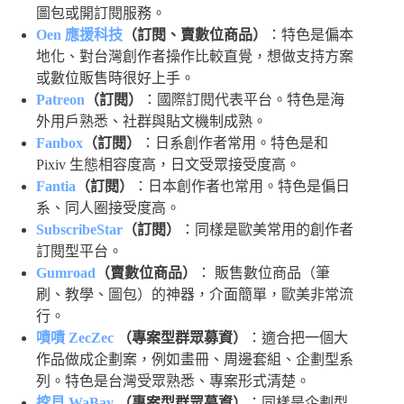
圖包或開訂閱服務。
Oen 應援科技
（訂閱、賣數位商品）
：特色是偏本
地化、對台灣創作者操作比較直覺，想做支持方案
或數位販售時很好上手。
Patreon
（訂閱）
：國際訂閱代表平台。特色是海
外用戶熟悉、社群與貼文機制成熟。
Fanbox
（訂閱）
：日系創作者常用。特色是和
Pixiv 生態相容度高，日文受眾接受度高。
Fantia
（訂閱）
：日本創作者也常用。特色是偏日
系、同人圈接受度高。
SubscribeStar
（訂閱）
：同樣是歐美常用的創作者
訂閱型平台。
Gumroad
（賣數位商品）
： 販售數位商品（筆
刷、教學、圖包）的神器，介面簡單，歐美非常流
行。
嘖嘖 ZecZec
（專案型群眾募資）
：適合把一個大
作品做成企劃案，例如畫冊、周邊套組、企劃型系
列。特色是台灣受眾熟悉、專案形式清楚。
挖貝 WaBay
（專案型群眾募資）
：同樣是企劃型