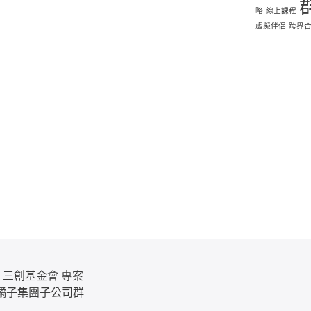
略
線上課程
虛擬伴侶
跨界
三創基金會 專案
、橘子集團子公司群