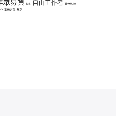
群眾募資
自由工作者
聯名
藍色監獄
合作
電玩遊戲
餐點