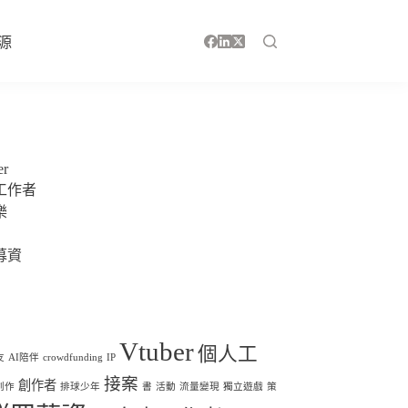
源
er
工作者
樂
募資
Vtuber
個人工
友
AI陪伴
crowdfunding
IP
接案
創作者
創作
排球少年
書
活動
流量變現
獨立遊戲
策