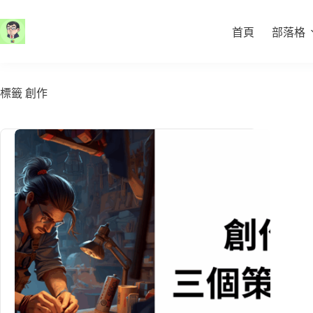
跳
至
首頁
部落格
主
要
內
容
標籤
創作