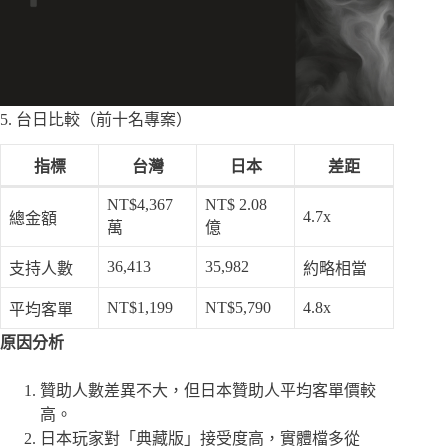
5. 台日比較（前十名專案）
指標
台灣
日本
差距
NT$4,367
NT$ 2.08
4.7x
總金額
萬
億
36,413
35,982
支持人數
約略相當
NT$1,199
NT$5,790
4.8x
平均客單
原因分析
贊助人數差異不大，但日本贊助人平均客單價較
高。
日本玩家對「典藏版」接受度高，實體檔多從