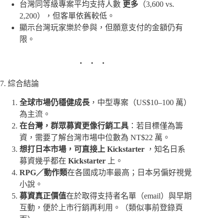
台灣同等級專案平均支持人數
更多
（3,600 vs.
2,200），但客單依舊較低。
顯示台灣玩家樂於參與，但願意支付的金額仍有
限。
7. 綜合結論
全球市場仍穩健成長
，中型專案（US$10–100 萬）
為主流。
在台灣，群眾募資更像行銷工具
：若目標僅為籌
資，需要了解台灣市場中位數為 NT$22 萬。
想打日本市場，可直接上 Kickstarter
，知名日系
募資幾乎都在
Kickstarter
上。
RPG／動作類
在各國成功率最高；日本另偏好視覺
小說。
募資真正價值
在於取得支持者名單（email）與早期
互動，便於上市行銷再利用。（類似事前登錄頁