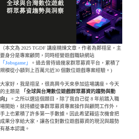
（本文為 2025 TGDF 講座精煉文章，作者為鄭祤呈，主
要身分是專案顧問，同時經營遊戲職缺網站
「Jobsgame」
。過去曾待過幾家群眾募資平台，累積了
規模從小額到上百萬元近30 個數位遊戲專案經驗。)
大家好，我是祤呈，很高興今天來參加這場講座。今天
的主題是
「全球與台灣數位遊戲群眾募資的趨勢與動
向」
。之所以選這個題目，除了我自己從 8 年前踏入職
場開始，就持續從事群眾募資專案操作與顧問工作外，
手上也累積了許多第一手數據。因此希望藉這次機會把
成果分享給大家，讓各位對數位遊戲募資的現況與趨勢
有基本認識。