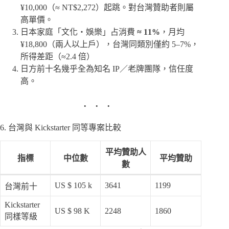
¥10,000（≈ NT$2,272）起跳。對台灣贊助者則屬
高單價。
日本家庭「文化・娛樂」占消費
≈ 11%
，月均
¥18,800（兩人以上戶），台灣同類別僅約 5–7%，
所得差距（≈2.4 倍）
日方前十名幾乎全為知名 IP／老牌團隊，信任度
高。
6. 台灣與 Kickstarter 同等專案比較
平均贊助人
指標
中位數
平均贊助
數
US $ 105 k
3641
1199
台灣前十
Kickstarter
US $ 98 K
2248
1860
同樣等級