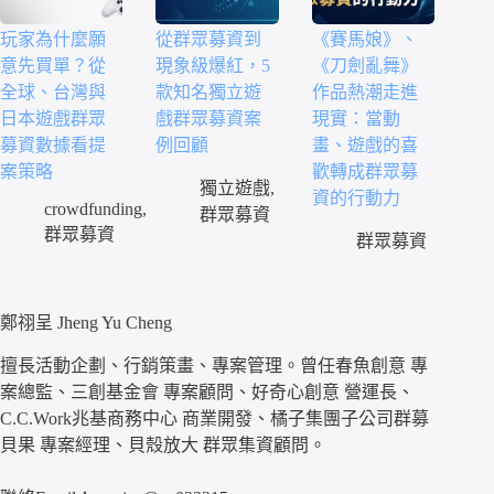
玩家為什麼願
從群眾募資到
《賽馬娘》、
意先買單？從
現象級爆紅，5
《刀劍亂舞》
全球、台灣與
款知名獨立遊
作品熱潮走進
日本遊戲群眾
戲群眾募資案
現實：當動
募資數據看提
例回顧
畫、遊戲的喜
案策略
歡轉成群眾募
獨立遊戲
,
資的行動力
crowdfunding
,
群眾募資
群眾募資
群眾募資
鄭祤呈 Jheng Yu Cheng
擅長活動企劃、行銷策畫、專案管理。曾任春魚創意 專
案總監、三創基金會 專案顧問、好奇心創意 營運長、
C.C.Work兆基商務中心 商業開發、橘子集團子公司群募
貝果 專案經理、貝殼放大 群眾集資顧問。